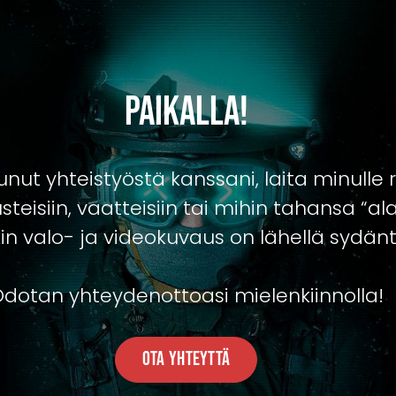
Paikalla!
tunut yhteistyöstä kanssani, laita minulle 
teisiin, vaatteisiin tai mihin tahansa “alaa
in valo- ja videokuvaus on lähellä sydänt
dotan yhteydenottoasi mielenkiinnolla!
Ota Yhteyttä