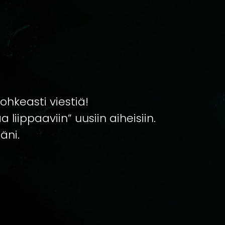
rohkeasti viestiä!
 liippaaviin” uusiin aiheisiin.
äni.