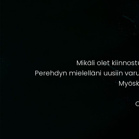
Mikäli olet kiinnos
Perehdyn mielelläni uusiin varus
Myösk
O