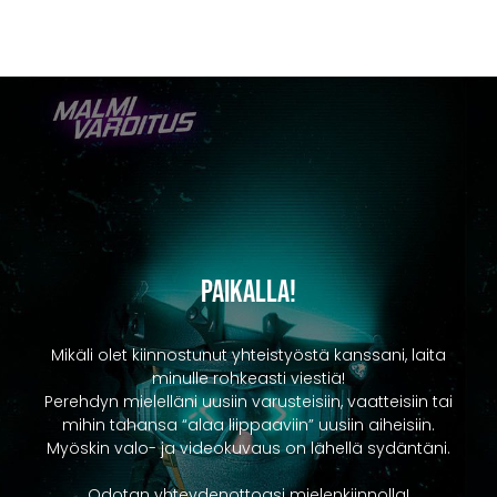
Paikalla!
Mikäli olet kiinnostunut yhteistyöstä kanssani, laita
minulle rohkeasti viestiä!
Perehdyn mielelläni uusiin varusteisiin, vaatteisiin tai
mihin tahansa “alaa liippaaviin” uusiin aiheisiin.
Myöskin valo- ja videokuvaus on lähellä sydäntäni.
Odotan yhteydenottoasi mielenkiinnolla!