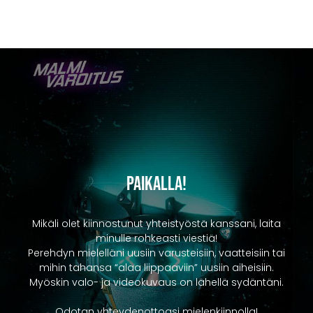
Paikalla!
Mikäli olet kiinnostunut yhteistyöstä kanssani, laita
minulle rohkeasti viestiä!
Perehdyn mielelläni uusiin varusteisiin, vaatteisiin tai
mihin tahansa “alaa liippaaviin” uusiin aiheisiin.
Myöskin valo- ja videokuvaus on lähellä sydäntäni.
Odotan yhteydenottoasi mielenkiinnolla!