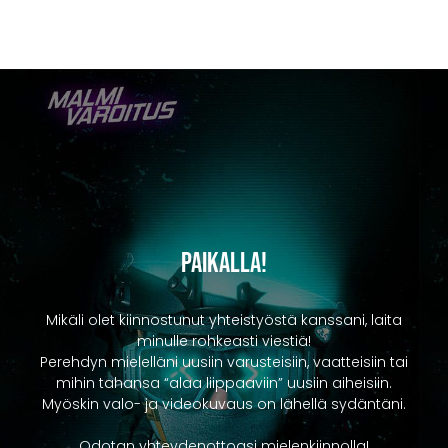
Paikalla!
Mikäli olet kiinnostunut yhteistyöstä kanssani, laita
minulle rohkeasti viestiä!
Perehdyn mielelläni uusiin varusteisiin, vaatteisiin tai
mihin tahansa “alaa liippaaviin” uusiin aiheisiin.
Myöskin valo- ja videokuvaus on lähellä sydäntäni.
Odotan yhteydenottoasi mielenkiinnolla!