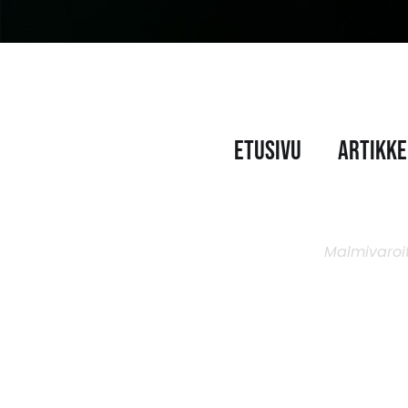
ONTACT
Etusivu
Artikke
Malmivaroit