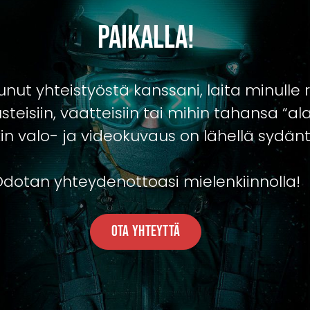
Paikalla!
tunut yhteistyöstä kanssani, laita minulle 
teisiin, vaatteisiin tai mihin tahansa “alaa
in valo- ja videokuvaus on lähellä sydänt
dotan yhteydenottoasi mielenkiinnolla!
Ota Yhteyttä