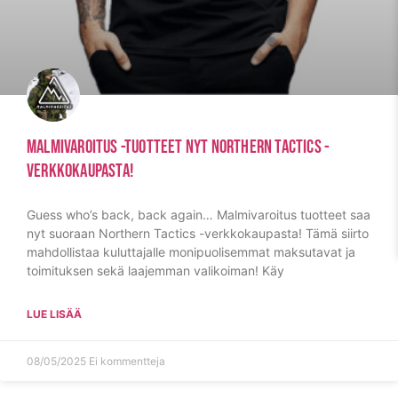
Malmivaroitus -tuotteet Nyt Northern Tactics -
Verkkokaupasta!
Guess who’s back, back again… Malmivaroitus tuotteet saa
nyt suoraan Northern Tactics -verkkokaupasta! Tämä siirto
mahdollistaa kuluttajalle monipuolisemmat maksutavat ja
toimituksen sekä laajemman valikoiman! Käy
LUE LISÄÄ
08/05/2025
Ei kommentteja