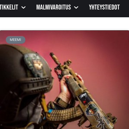
tikkelit
Malmivaroitus
Yhteystiedot
MEEMI