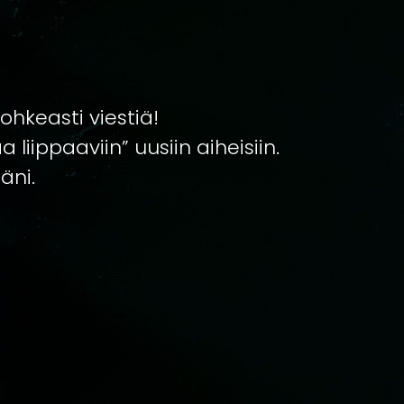
rohkeasti viestiä!
 liippaaviin” uusiin aiheisiin.
äni.