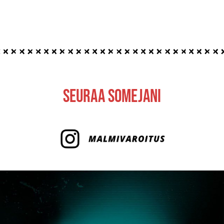
Seuraa Somejani