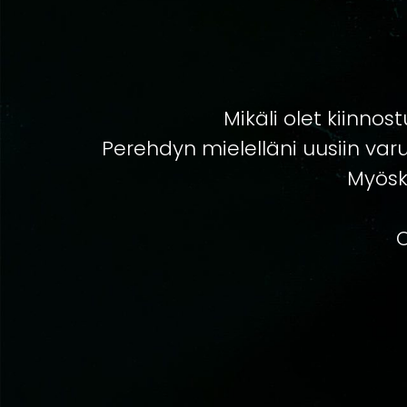
Mikäli olet kiinnos
Perehdyn mielelläni uusiin varus
Myösk
O