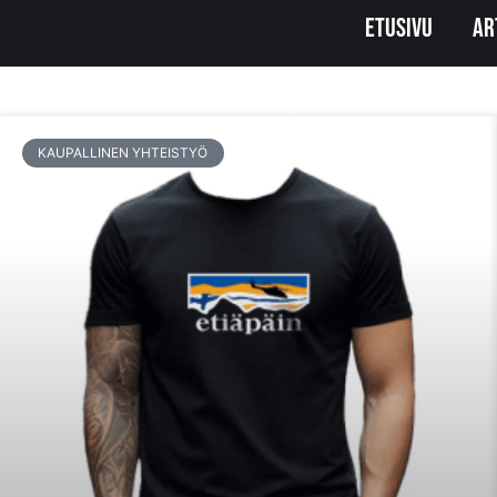
Etusivu
Ar
Alta löydät kaikki sivuston sisällöt hakemallasi avainsanalla
KAUPALLINEN YHTEISTYÖ