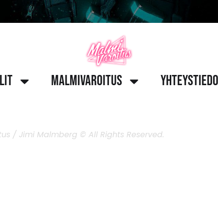
lit
Malmivaroitus
Yhteystied
us / Jimi Malmberg © All Rights Reserved.