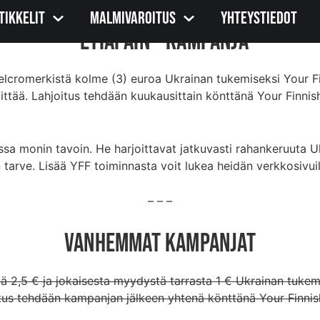
tikkelit
Malmivaroitus
Yhteystiedot
”Etiäpäin”-Kampanja
elcromerkistä kolme (3) euroa Ukrainan tukemiseksi Your F
ttää. Lahjoitus tehdään kuukausittain könttänä Your Finnish
assa monin tavoin. He harjoittavat jatkuvasti rahankeruuta 
n tarve. Lisää YFF toiminnasta voit lukea heidän verkkosivu
– – –
Vanhemmat Kampanjat
ä 2,5 € ja jokaisesta myydystä tarrasta 1 € Ukrainan tuke
oitus tehdään kampanjan jälkeen yhtenä könttänä Your Finnis