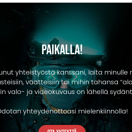
Paikalla!
tunut yhteistyöstä kanssani, laita minulle 
teisiin, vaatteisiin tai mihin tahansa “alaa
in valo- ja videokuvaus on lähellä sydänt
dotan yhteydenottoasi mielenkiinnolla!