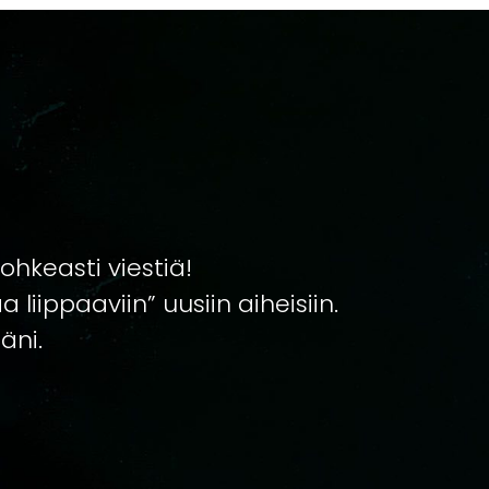
rohkeasti viestiä!
 liippaaviin” uusiin aiheisiin.
äni.