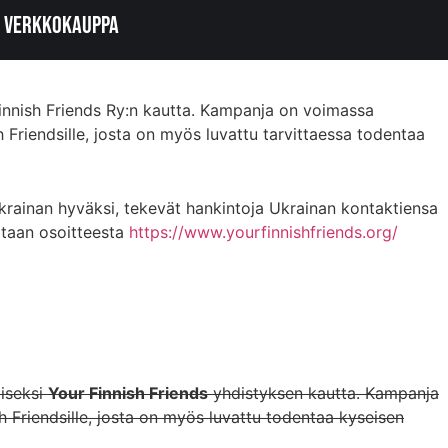
Verkkokauppa
innish Friends Ry:n kautta. Kampanja on voimassa
 Friendsille, josta on myös luvattu tarvittaessa todentaa
Ukrainan hyväksi, tekevät hankintoja Ukrainan kontaktiensa
iltaan osoitteesta
https://www.yourfinnishfriends.org/
miseksi
Your Finnish Friends
yhdistyksen kautta. Kampanja
h Friendsille, josta on myös luvattu todentaa kyseisen