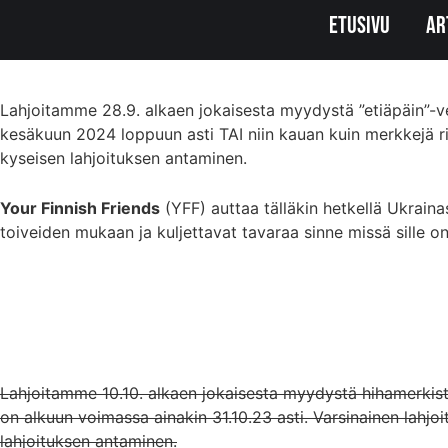
Etusivu
Ar
Lahjoitamme 28.9. alkaen jokaisesta myydystä ”etiäpäin”-v
kesäkuun 2024 loppuun asti TAI niin kauan kuin merkkejä rii
kyseisen lahjoituksen antaminen.
Your Finnish Friends
(YFF) auttaa tälläkin hetkellä Ukrain
toiveiden mukaan ja kuljettavat tavaraa sinne missä sille o
Lahjoitamme 10.10. alkaen jokaisesta myydystä hihamerkist
on alkuun voimassa ainakin 31.10.23 asti. Varsinainen lahj
lahjoituksen antaminen.