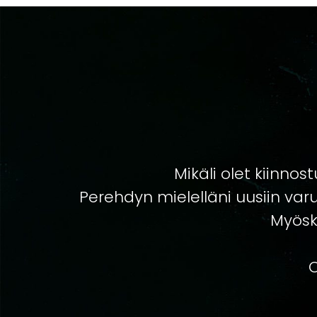
Mikäli olet kiinnos
Perehdyn mielelläni uusiin varus
Myösk
O