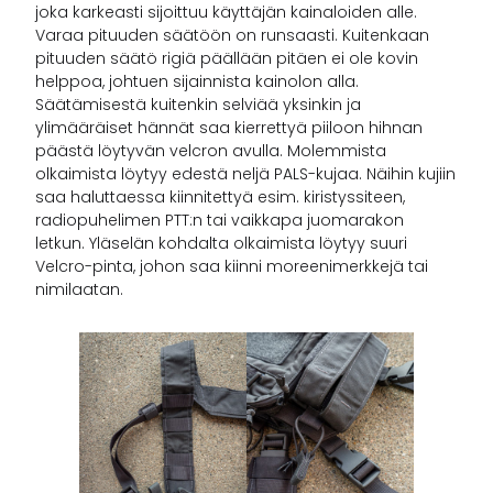
joka karkeasti sijoittuu käyttäjän kainaloiden alle.
Varaa pituuden säätöön on runsaasti. Kuitenkaan
pituuden säätö rigiä päällään pitäen ei ole kovin
helppoa, johtuen sijainnista kainolon alla.
Säätämisestä kuitenkin selviää yksinkin ja
ylimääräiset hännät saa kierrettyä piiloon hihnan
päästä löytyvän velcron avulla. Molemmista
olkaimista löytyy edestä neljä PALS-kujaa. Näihin kujiin
saa haluttaessa kiinnitettyä esim. kiristyssiteen,
radiopuhelimen PTT:n tai vaikkapa juomarakon
letkun. Yläselän kohdalta olkaimista löytyy suuri
Velcro-pinta, johon saa kiinni moreenimerkkejä tai
nimilaatan.