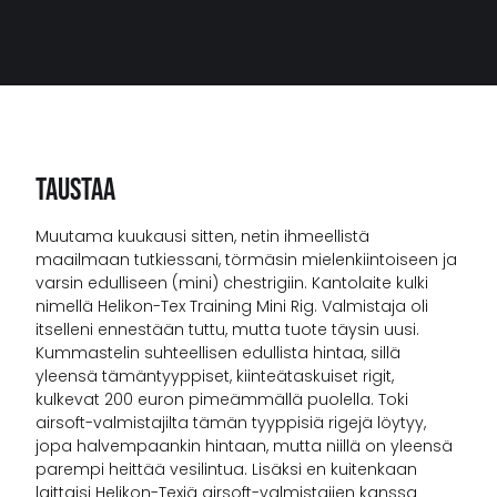
Taustaa
Muutama kuukausi sitten, netin ihmeellistä
maailmaan tutkiessani, törmäsin mielenkiintoiseen ja
varsin edulliseen (mini) chestrigiin. Kantolaite kulki
nimellä Helikon-Tex Training Mini Rig. Valmistaja oli
itselleni ennestään tuttu, mutta tuote täysin uusi.
Kummastelin suhteellisen edullista hintaa, sillä
yleensä tämäntyyppiset, kiinteätaskuiset rigit,
kulkevat 200 euron pimeämmällä puolella. Toki
airsoft-valmistajilta tämän tyyppisiä rigejä löytyy,
jopa halvempaankin hintaan, mutta niillä on yleensä
parempi heittää vesilintua. Lisäksi en kuitenkaan
laittaisi Helikon-Texiä airsoft-valmistajien kanssa