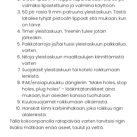
valmiiksi lipastettuina ja valmiina käyttöön.
50 ptr rasia 9 mm patruuna yleistaskuun. Tästä
latailee tyhjät pistoolin lippaat sitä mukaan, kun
on tarve.
Timer yleistaskuun. Treeniin tulee jotain
järkeäkin.
Paikkotarroja ja/tai tussi yleistaskuun paikkailua
varten.
Nitoja yleistaskuun maalitaulujen kiinnittämistä
varten
Suojalasit yleistaskuun tai kotelo roikkumaan
lenkistä.
IFAK/ensiapulaukku dängleriin. ”Make holes, stop
holes, plug holes” – lääkintätarvikkeet aina
mukaan, kun aseiden kanssa tuohutaan.
Kuulosuojaimet roikkumaan olkaimista.
Hanskat kiinni karbiinihakaan, joka roikkuu rigin
alalenkistä.
Tällä kokoonpanolla ratapäivää varten tarvitsisi rigin
lisäksi matkaan enää aseet, taulut ja vettä.