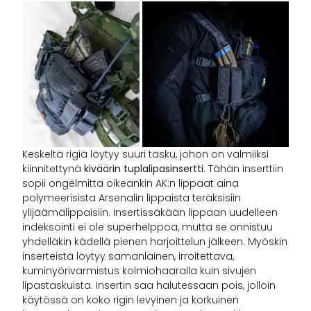
Keskeltä rigiä löytyy suuri tasku, johon on valmiiksi
kiinnitettynä
kiväärin tuplalipasinsertti
. Tähän inserttiin
sopii ongelmitta oikeankin AK:n lippaat aina
polymeerisista Arsenalin lippaista teräksisiin
ylijäämälippaisiin. Insertissäkään lippaan uudelleen
indeksointi ei ole superhelppoa, mutta se onnistuu
yhdelläkin kädellä pienen harjoittelun jälkeen. Myöskin
inserteistä löytyy samanlainen, irroitettava,
kuminyörivarmistus kolmiohaaralla kuin sivujen
lipastaskuista. Insertin saa halutessaan pois, jolloin
käytössä on koko rigin levyinen ja korkuinen