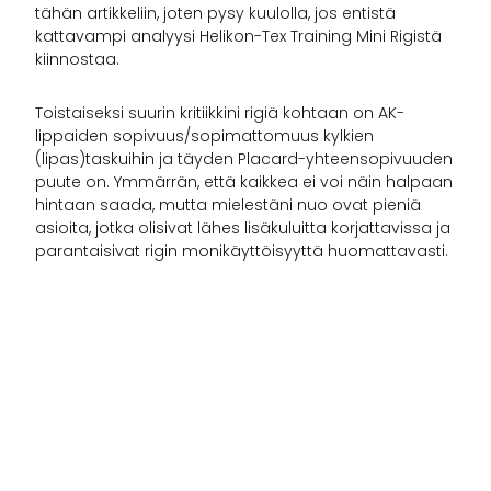
tähän artikkeliin, joten pysy kuulolla, jos entistä
kattavampi analyysi Helikon-Tex Training Mini Rigistä
kiinnostaa.
Toistaiseksi suurin kritiikkini rigiä kohtaan on AK-
lippaiden sopivuus/sopimattomuus kylkien
(lipas)taskuihin ja täyden Placard-yhteensopivuuden
puute on. Ymmärrän, että kaikkea ei voi näin halpaan
hintaan saada, mutta mielestäni nuo ovat pieniä
asioita, jotka olisivat lähes lisäkuluitta korjattavissa ja
parantaisivat rigin monikäyttöisyyttä huomattavasti.