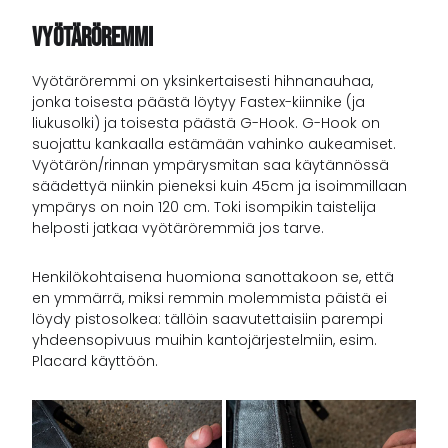
Vyötäröremmi
Vyötäröremmi on yksinkertaisesti hihnanauhaa,
jonka toisesta päästä löytyy Fastex-kiinnike (ja
liukusolki) ja toisesta päästä G-Hook. G-Hook on
suojattu kankaalla estämään vahinko aukeamiset.
Vyötärön/rinnan ympärysmitan saa käytännössä
säädettyä niinkin pieneksi kuin 45cm ja isoimmillaan
ympärys on noin 120 cm. Toki isompikin taistelija
helposti jatkaa vyötäröremmiä jos tarve.
Henkilökohtaisena huomiona sanottakoon se, että
en ymmärrä, miksi remmin molemmista päistä ei
löydy pistosolkea: tällöin saavutettaisiin parempi
yhdeensopivuus muihin kantojärjestelmiin, esim.
Placard käyttöön.