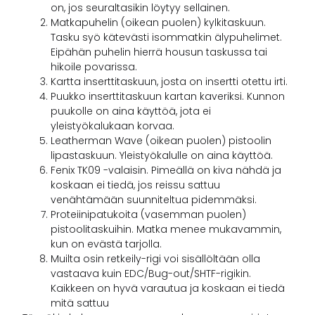
on, jos seuraltasikin löytyy sellainen.
Matkapuhelin (oikean puolen) kylkitaskuun.
Tasku syö kätevästi isommatkin älypuhelimet.
Eipähän puhelin hierrä housun taskussa tai
hikoile povarissa.
Kartta inserttitaskuun, josta on insertti otettu irti.
Puukko inserttitaskuun kartan kaveriksi. Kunnon
puukolle on aina käyttöä, jota ei
yleistyökalukaan korvaa.
Leatherman Wave (oikean puolen) pistoolin
lipastaskuun. Yleistyökalulle on aina käyttöä.
Fenix TK09 -valaisin. Pimeällä on kiva nähdä ja
koskaan ei tiedä, jos reissu sattuu
venähtämään suunniteltua pidemmäksi.
Proteiinipatukoita (vasemman puolen)
pistoolitaskuihin. Matka menee mukavammin,
kun on evästä tarjolla.
Muilta osin retkeily-rigi voi sisällöltään olla
vastaava kuin EDC/Bug-out/SHTF-rigikin.
Kaikkeen on hyvä varautua ja koskaan ei tiedä
mitä sattuu