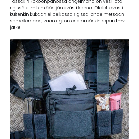
Tässäkin kokoonpanossa ongelmana on vesi, jota
rigissä ei mitenkään järkevästi kanna. Oletettavasti
kuitenkin kukaan ei pelkässä rigissä lähde metsään
samoilemaan, vaan rigi on enemmänkin repun tmv.
jatke.