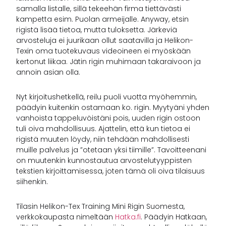
samalla listalle, sillä tekeehän firma tiettävästi
kampetta esim. Puolan armeijalle. Anyway, etsin
rigistä lisää tietoa, mutta tuloksetta. Järkeviä
arvosteluja ei juurikaan ollut saatavilla ja Helikon-
Texin oma tuotekuvaus videoineen ei myöskään
kertonut liikaa. Jätin rigin muhimaan takaraivoon ja
annoin asian olla.
Nyt kirjoitushetkellä, reilu puoli vuotta myöhemmin,
päädyin kuitenkin ostamaan ko. rigin. Myytyäni yhden
vanhoista tappeluvöistäni pois, uuden rigin ostoon
tuli oiva mahdollisuus. Ajattelin, että kun tietoa ei
rigistä muuten löydy, niin tehdään mahdollisesti
muille palvelus ja ”otetaan yksi tiimille”. Tavoitteenani
on muutenkin kunnostautua arvostelutyyppisten
tekstien kirjoittamisessa, joten tämä oli oiva tilaisuus
siihenkin.
Tilasin Helikon-Tex Training Mini Rigin Suomesta,
verkkokaupasta nimeltään
Hatka.fi
. Päädyin Hatkaan,