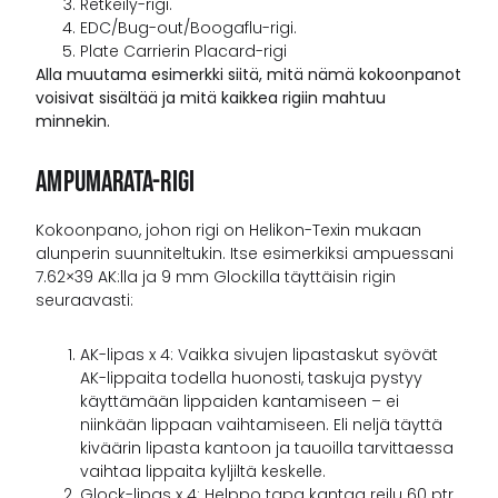
Retkeily-rigi.
EDC/Bug-out/Boogaflu-rigi.
Plate Carrierin Placard-rigi
Alla muutama esimerkki siitä, mitä nämä kokoonpanot
voisivat sisältää ja mitä kaikkea rigiin mahtuu
minnekin.
Ampumarata-Rigi
Kokoonpano, johon rigi on Helikon-Texin mukaan
alunperin suunniteltukin. Itse esimerkiksi ampuessani
7.62×39 AK:lla ja 9 mm Glockilla täyttäisin rigin
seuraavasti:
AK-lipas x 4: Vaikka sivujen lipastaskut syövät
AK-lippaita todella huonosti, taskuja pystyy
käyttämään lippaiden kantamiseen – ei
niinkään lippaan vaihtamiseen. Eli neljä täyttä
kiväärin lipasta kantoon ja tauoilla tarvittaessa
vaihtaa lippaita kyljiltä keskelle.
Glock-lipas x 4: Helppo tapa kantaa reilu 60 ptr