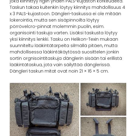
joka kiinnittyy rigiin yhden PALS-kujaston korkeudelta.
Taskun takaa kuitenkin löytyy kiinnitys mahdollisuus 4
x 3 PALS-kujastoon. Dängleri-taskussa ei ole mitään
lokerointia, mutta sen sisäpinnoilta löytyy
pörrövelcro-pinnat molemmin puolin, esim.
organisointi taskuja varten. Lisäksi taskusta löytyy
yksi kiinnitys lenkki. Tasku on Helikon-Texin mukaan
suunniteltu lääkintätarpeita silmällä pitäen, mutta
mahdollisessa lääkintäkäytössä suosittelen jonkin
sortin orgnisointitaskuja dänglerin sisään tai erillistä
lääkintätaskua, jota vain säilyttää dänglerissä.
Dängleri taskun mitat ovat noin 21 × 16 × 5 cm.