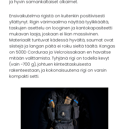
ja hyvin samankaltaiset olkaimet.
Ensivaikutelma rigistä on kuitenkin positiivisesti
yllättynyt. Rigin värimaailma näyttää tyylikkäältä,
taskujen asettelu on looginen ja kantokapasiteetti
mukavan laaja, joskaan ei liian massiivinen.
Materiaalit tuntuvat kädessä hyvältä, saumat ovat
siistejä ja langan päitä ei roiku sieltä täältä. Kangas
on 500D Corduraa ja Velcroissakaan en havaitse
mitään valittamista. Tyhjänä rigi on todella kevyt
(vain ~700 g), johtuen kiinteätaskuisesta
rakenteestaan, ja kokonaisuutena rigi on varsin
kompakti setti.