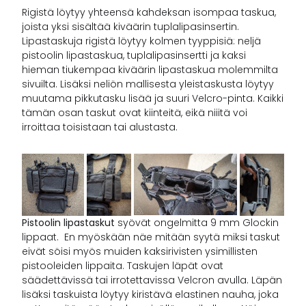
Rigistä löytyy yhteensä kahdeksan isompaa taskua,
joista yksi sisältää kiväärin tuplalipasinsertin.
Lipastaskuja rigistä löytyy kolmen tyyppisiä: neljä
pistoolin lipastaskua, tuplalipasinsertti ja kaksi
hieman tiukempaa kiväärin lipastaskua molemmilta
sivuilta. Lisäksi neliön mallisesta yleistaskusta löytyy
muutama pikkutasku lisää ja suuri Velcro-pinta. Kaikki
tämän osan taskut ovat kiinteitä, eikä niiitä voi
irroittaa toisistaan tai alustasta.
Pistoolin lipastaskut
syövät ongelmitta 9 mm Glockin
lippaat. En myöskään näe mitään syytä miksi taskut
eivät söisi myös muiden kaksirivisten ysimillisten
pistooleiden lippaita. Taskujen läpät ovat
säädettävissä tai irrotettavissa Velcron avulla. Läpän
lisäksi taskuista löytyy kiristävä elastinen nauha, joka