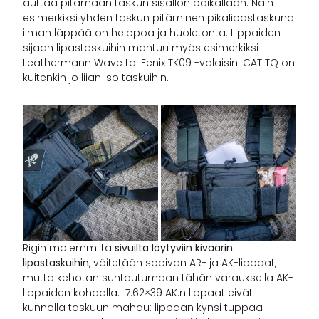
auttaa pitämään taskun sisällön paikallaan. Näin
esimerkiksi yhden taskun pitäminen pikalipastaskuna
ilman läppää on helppoa ja huoletonta. Lippaiden
sijaan lipastaskuihin mahtuu myös esimerkiksi
Leathermann Wave tai Fenix TK09 -valaisin. CAT TQ on
kuitenkin jo liian iso taskuihin.
Rigin molemmilta
sivuilta löytyviin kiväärin
lipastaskuihin
, väitetään sopivan AR- ja AK-lippaat,
mutta kehotan suhtautumaan tähän varauksella AK-
lippaiden kohdalla. 7.62×39 AK:n lippaat eivät
kunnolla taskuun mahdu: lippaan kynsi tuppaa