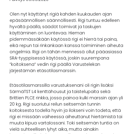
Olen nyt käyttänyt rigiä kahden kuukauden ajan
epäsäännöllisen säännöllisesti. Rigi tuntuu edelleen
hyvältä päällä, säädöt toimivat ja taskujen
käyttäminen on luontevaa. Hieman
pidemmässäkään käytössä rigi ei hierrä tai paina,
eikä repun tai rinkankaan kanssa toimiminen aiheuta
ongelmia. Rigi on tähän mennessä ollut pääasiassa
SRA-tyyppisessä käytössä, joskin suurempana
”koitoksena” vedin rigi päällä Varustelekan
järjestämän etäsotilasmarssin.
Etäsotilasmarssilla varustuksenani oli rigin lisäksi
SärmäTST L4 kenttähousut ja taistelupaita sekä
Brittien PLCE rinkka, jossa painoa kulki marssin ajan yli
20 kg. Rigi suoriutui reilun seitsemän tunnin
koitoksesta todella hyvin ja ilokseni voin todeta, että
rigi ei missään vaiheessa aiheuttanut hiertämistä tai
muuta kipua vartalossani. Toki seitsemän tuntia on
vielä suhteellisen lyhyt aika, mutta ainakin