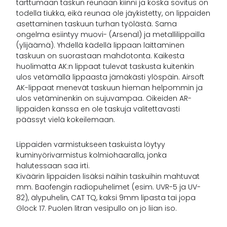
tarttumaan taskun reunaan kiinni ja koska sovitus on
todella tiukka, eikä reunaa ole jäykistetty, on lippaiden
asettaminen taskuun turhan työlästä. Sama
ongelma esiintyy muovi- (Arsenal) ja metallilippailla
(ylijäämä). Yhdellä kädellä lippaan laittaminen
taskuun on suorastaan mahdotonta. Kaikesta
huolimatta AK:n lippaat tulevat taskusta kuitenkin
ulos vetämällä lippaasta jämäkästi ylöspäin. Airsoft
AK-lippaat menevät taskuun hieman helpommin ja
ulos vetäminenkin on sujuvampaa. Oikeiden AR-
lippaiden kanssa en ole taskuja valitettavasti
päässyt vielä kokeilemaan.
Lippaiden varmistukseen taskuista löytyy
kuminyörivarmistus kolmiohaaralla, jonka
halutessaan saa irti.
Kiväärin lippaiden lisäksi näihin taskuihin mahtuvat
mm. Baofengin radiopuhelimet (esim. UVR-5 ja UV-
82), älypuhelin, CAT TQ, kaksi 9mm lipasta tai jopa
Glock 17. Puolen litran vesipullo on jo liian iso.