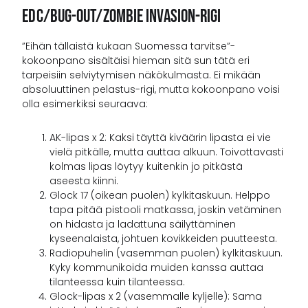
EDC/Bug-Out/Zombie Invasion-Rigi
”Eihän tällaistä kukaan Suomessa tarvitse”-
kokoonpano sisältäisi hieman sitä sun tätä eri
tarpeisiin selviytymisen näkökulmasta. Ei mikään
absoluuttinen pelastus-rigi, mutta kokoonpano voisi
olla esimerkiksi seuraava:
AK-lipas x 2: Kaksi täyttä kiväärin lipasta ei vie
vielä pitkälle, mutta auttaa alkuun. Toivottavasti
kolmas lipas löytyy kuitenkin jo pitkästä
aseesta kiinni.
Glock 17 (oikean puolen) kylkitaskuun. Helppo
tapa pitää pistooli matkassa, joskin vetäminen
on hidasta ja ladattuna säilyttäminen
kyseenalaista, johtuen kovikkeiden puutteesta.
Radiopuhelin (vasemman puolen) kylkitaskuun.
Kyky kommunikoida muiden kanssa auttaa
tilanteessa kuin tilanteessa.
Glock-lipas x 2 (vasemmalle kyljelle): Sama