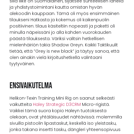
sillä liike on Suomalainen, sijaitsee suhteellisen lähellä
ja yhdistystoimintani kautta omistan hyvän
alekoodin kauppaan. Tämä oli myös ensimmäinen
tilaukseni Hatkasta ja kokemus oli kaikenpuolin
positiivinen: tilaus käsiteltiin nopeasti ja paketti oli
minulla näpeissäni jo alla kahden vuorokauden
päästä tilauksesta. Väriksi valitsin hetkellisen
mielenhäiriön takia Shadow Greyn. Kaikki Taktikuulit
tietää, että ”Grey is new black” ja täytyy sanoa, että
olen ainakin vielä kirjoitushetkellä valintaani
tyytyväinen.
Ensivaikutelma
Helikon-Texin Training Mini Rig on saanut selkeästi
vaikutteita
Haley Strategic D3CRM
Micro-rigistä.
Vaikkei tämä suora kopio Haleyn tuotoksesta
olekaan, ovat yhtäläisuudet nähtävissä: molemmilla
sivuilla pistoolin lipastaskut, keskellä iso yleistasku,
jonka takana insertti tasku, dängleri yhteensopivuus