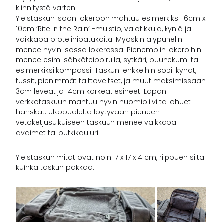
kiinnitystä varten.
Yleistaskun isoon lokeroon mahtuu esimerkiksi 16cm x
10cm ’Rite in the Rain’ -muistio, valotikkuja, kyniä ja
vaikkapa proteiinipatukoita. Myöskin älypuhelin
menee hyvin isossa lokerossa. Pienempiin lokeroihin
menee esim. sähköteippirulla, sytkäri, puuhekumi tai
esimerkiksi kompassi. Taskun lenkkeihin sopii kynät,
tussit, pienimmät taittoveitset, ja muut maksimissaan
3cm leveät ja 14cm korkeat esineet. Läpän
verkkotaskuun mahtuu hyvin huomioliivi tai ohuet
hanskat. Ulkopuolelta löytyvään pieneen
vetoketjusulkuiseen taskuun menee vaikkapa
avaimet tai putkikauluri.
Yleistaskun mitat ovat noin 17 x 17 x 4 cm, riippuen siitä
kuinka taskun pakkaa.