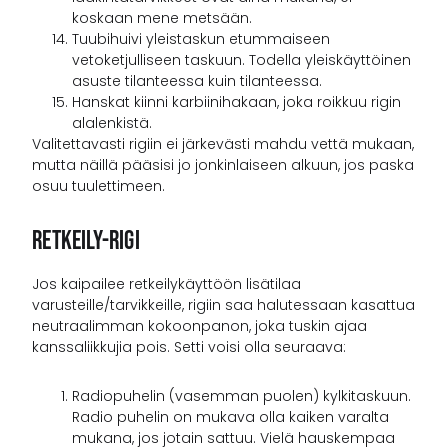
koskaan mene metsään.
Tuubihuivi yleistaskun etummaiseen
vetoketjulliseen taskuun. Todella yleiskäyttöinen
asuste tilanteessa kuin tilanteessa.
Hanskat kiinni karbiinihakaan, joka roikkuu rigin
alalenkistä.
Valitettavasti rigiin ei järkevästi mahdu vettä mukaan,
mutta näillä pääsisi jo jonkinlaiseen alkuun, jos paska
osuu tuulettimeen.
Retkeily-Rigi
Jos kaipailee retkeilykäyttöön lisätilaa
varusteille/tarvikkeille, rigiin saa halutessaan kasattua
neutraalimman kokoonpanon, joka tuskin ajaa
kanssaliikkujia pois. Setti voisi olla seuraava:
Radiopuhelin (vasemman puolen) kylkitaskuun.
Radio puhelin on mukava olla kaiken varalta
mukana, jos jotain sattuu. Vielä hauskempaa