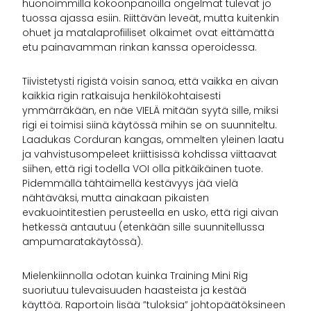
huonoimmilla kokoonpanoilla ongelmat tulevat jo
tuossa ajassa esiin. Riittävän leveät, mutta kuitenkin
ohuet ja matalaprofiiliset olkaimet ovat eittämättä
etu painavamman rinkan kanssa operoidessa.
Tiivistetysti rigistä voisin sanoa, että vaikka en aivan
kaikkia rigin ratkaisuja henkilökohtaisesti
ymmärräkään, en näe VIELÄ mitään syytä sille, miksi
rigi ei toimisi siinä käytössä mihin se on suunniteltu.
Laadukas Corduran kangas, ommelten yleinen laatu
ja vahvistusompeleet kriittisissä kohdissa viittaavat
siihen, että rigi todella VOI olla pitkäikäinen tuote.
Pidemmällä tähtäimellä kestävyys jää vielä
nähtäväksi, mutta ainakaan pikaisten
evakuointitestien perusteella en usko, että rigi aivan
hetkessä antautuu (etenkään sille suunnitellussa
ampumaratakäytössä).
Mielenkiinnolla odotan kuinka Training Mini Rig
suoriutuu tulevaisuuden haasteista ja kestää
käyttöä. Raportoin lisää ”tuloksia” johtopäätöksineen