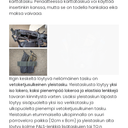
karttatasku. Periaatteessa karttataskua voi käyttää
insertinkin kanssa, mutta se on todella hankalaa eikä
maksa vaivaaa.
Rigin keskeltä löytyvä neliömäinen tasku on
vetoketjusulkeinen yleistasku
. Yleistaskusta löytyy
yksi
iso lokero, kaksi pienempää lokeroa ja elastisia lenkkejä
tavaran kiinnitystä varten. Lisäksi yleistaskun läpästä
löytyy sisäpuolelta yksi iso verkkotasku ja
ulkopuolelta pienempi vetoketjusulkuinen tasku.
Yleistaskun etummaisella ulkopinnalla on suuri
pörrövelcro paikka (12cm x 8cm) ja yleistaskun alta
löytyy kolme PALS-lenkkiä lisätaskujen tai TQ:n