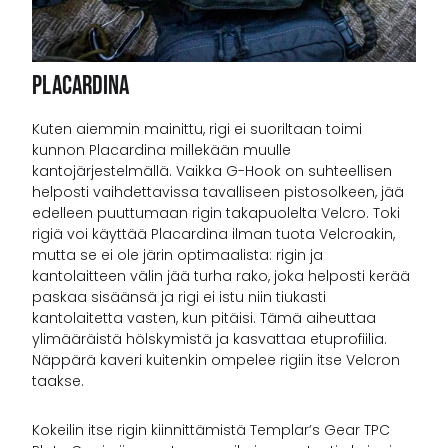
Placardina
Kuten aiemmin mainittu, rigi ei suoriltaan toimi
kunnon Placardina millekään muulle
kantojärjestelmällä. Vaikka G-Hook on suhteellisen
helposti vaihdettavissa tavalliseen pistosolkeen, jää
edelleen puuttumaan rigin takapuolelta Velcro. Toki
rigiä voi käyttää Placardina ilman tuota Velcroakin,
mutta se ei ole järin optimaalista: rigin ja
kantolaitteen välin jää turha rako, joka helposti kerää
paskaa sisäänsä ja rigi ei istu niin tiukasti
kantolaitetta vasten, kun pitäisi. Tämä aiheuttaa
ylimääräistä hölskymistä ja kasvattaa etuprofiilia.
Näppärä kaveri kuitenkin ompelee rigiin itse Velcron
taakse.
Kokeilin itse rigin kiinnittämistä Templar’s Gear TPC