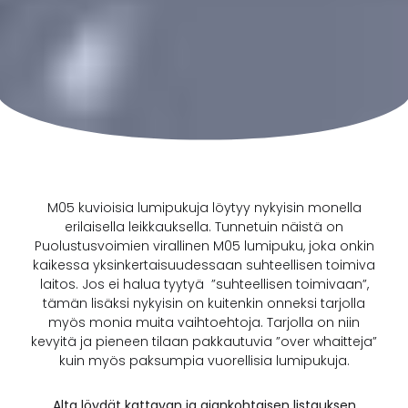
M05 kuvioisia lumipukuja löytyy nykyisin monella
erilaisella leikkauksella. Tunnetuin näistä on
Puolustusvoimien virallinen M05 lumipuku, joka onkin
kaikessa yksinkertaisuudessaan suhteellisen toimiva
laitos. Jos ei halua tyytyä ”suhteellisen toimivaan”,
tämän lisäksi nykyisin on kuitenkin onneksi tarjolla
myös monia muita vaihtoehtoja. Tarjolla on niin
kevyitä ja pieneen tilaan pakkautuvia ”over whaitteja”
kuin myös paksumpia vuorellisia lumipukuja.
Alta löydät kattavan ja ajankohtaisen listauksen