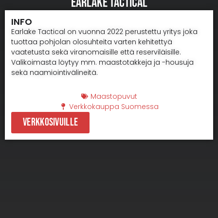
EARLAKE TACTICAL
INFO
Earlake Tactical on vuonna 2022 perustettu yritys joka
tuottaa pohjolan olosuhteita varten kehitettyä
vaatetusta sekä viranomaisille että reserviläisille.
Valikoimasta löytyy mm. maastotakkeja ja -housuja
sekä naamiointivälineitä.
Maastopuvut
Verkkokauppa Suomessa
Verkkosivuille