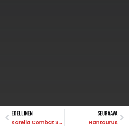
Edellinen
Seuraava
Karelia Combat Systems
Hantaurus