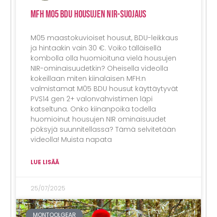
MFH M05 BDU Housujen NIR-Suojaus
M05 maastokuvioiset housut, BDU-leikkaus
ja hintaakin vain 30 €. Voiko tälläisellä
kombolla olla huomioituna vielä housujen
NIR-ominaisuudetkin? Oheisella videolla
kokeillaan miten kiinalaisen MFH:n
valmistamat M05 BDU housut käyttäytyvät
PVS14 gen 2+ valonvahvistimen läpi
katseltuna. Onko kiinanpoika todella
huomioinut housujen NIR ominaisuudet
pöksyjä suunnitellassa? Tämä selvitetään
videolla! Muista napata
LUE LISÄÄ
25/07/2025
MONTOOLGEAR