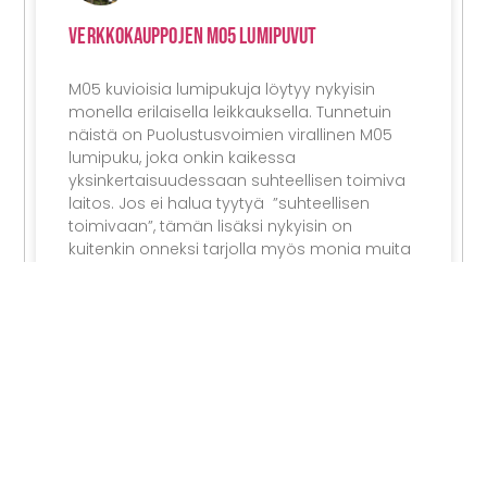
Verkkokauppojen M05 Lumipuvut
M05 kuvioisia lumipukuja löytyy nykyisin
monella erilaisella leikkauksella. Tunnetuin
näistä on Puolustusvoimien virallinen M05
lumipuku, joka onkin kaikessa
yksinkertaisuudessaan suhteellisen toimiva
laitos. Jos ei halua tyytyä ”suhteellisen
toimivaan”, tämän lisäksi nykyisin on
kuitenkin onneksi tarjolla myös monia muita
vaihtoehtoja. Tarjolla on niin kevyitä ja
pieneen tilaan pakkautuvia ”over
LUE LISÄÄ
02/02/2024
KAUPALLINEN YHTEISTYÖ