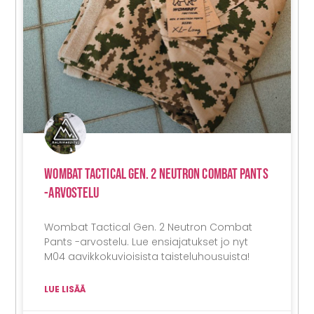
Wombat Tactical Gen. 2 Neutron Combat Pants
-arvostelu
Wombat Tactical Gen. 2 Neutron Combat
Pants -arvostelu. Lue ensiajatukset jo nyt
M04 aavikkokuvioisista taisteluhousuista!
LUE LISÄÄ