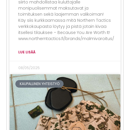
siirto mahdollistaa kuluttajalle
monipuolisemmat maksutavat ja
toimituksen sekä laajemman valikoiman!
Käy siis kurkkaamassa mitä Northern Tactics
verkkokaupasta löytyy ja pistä jotain kivaa
itsellesi tilauksee – Because You Are Worth It!
www.northerntactics.fi/brands/malmivaroitus/
LUE LISÄÄ
08/05/2025
KAUPALLINEN YHTEISTYÖ