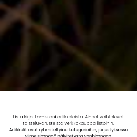
Lista kirjoittamistani artikkeleista. Aiheet vaihtelevat
taisteluvarusteista verkkokauppa listoihin.
Artikkelit ovat ryhmiteltyinä kategorioihin, järjestyksessä
viimeisimpänä päivitetystä vanhimpaan.