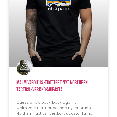
Malmivaroitus -tuotteet Nyt Northern
Tactics -verkkokaupasta!
Guess who’s back, back again…
Malmivaroitus tuotteet saa nyt suoraan
Northern Tactics -verkkokaupasta! Tämä