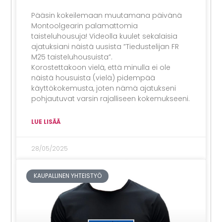
Pääsin kokeilemaan muutamana päivänä
Montoolgearin palamattomia
taisteluhousuja! Videolla kuulet sekalaisia
ajatuksiani näistä uusista ”Tiedustelijan FR
M25 taisteluhousuista”.
Korostettakoon vielä, että minulla ei ole
näistä housuista (vielä) pidempää
käyttökokemusta, joten nämä ajatukseni
pohjautuvat varsin rajalliseen kokemukseeni.
LUE LISÄÄ
28/05/2025
KAUPALLINEN YHTEISTYÖ