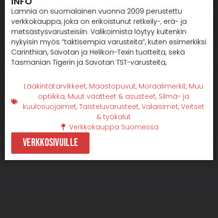
INFO
Lamnia on suomalainen vuonna 2009 perustettu
verkkokauppa, joka on erikoistunut retkeily-, erä- ja
metsästysvarusteisiin. Valikoimista löytyy kuitenkin
nykyisin myös ”taktisempia varusteita”, kuten esimerkiksi
Carinthian, Savotan ja Helikon-Texin tuotteita, sekä
Tasmanian Tigerin ja Savotan TST-varusteita,
Lääkintätarvikkeet
,
Maastopuvut
,
Moraalimerkit
,
Muu
optiikka
,
Muut vaatteet & asusteet
,
Silmä- ja
kuulosuojaimet
,
Taisteluvarusteet
,
Valaisimet
,
Veitset
& työkalut
Verkkokauppa Suomessa
Verkkosivuille