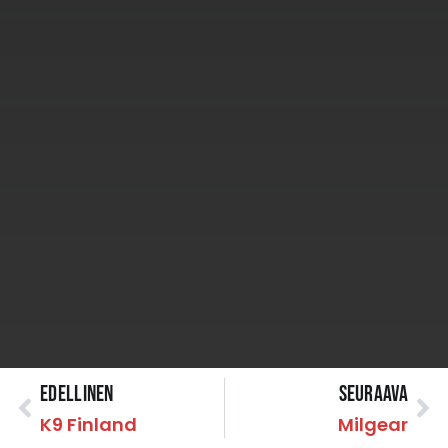
Edellinen
Seuraava
K9 Finland
Milgear