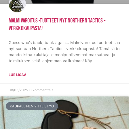
Malmivaroitus -tuotteet Nyt Northern Tactics -
Verkkokaupasta!
Guess who’s back, back again… Malmivaroitus tuotteet saa
nyt suoraan Northern Tactics -verkkokaupasta! Tämä siirto
mahdollistaa kuluttajalle monipuolisemmat maksutavat ja
toimituksen sekä laajemman valikoiman! Käy
LUE LISÄÄ
08/05/2025
Ei kommentteja
KAUPALLINEN YHTEISTYÖ