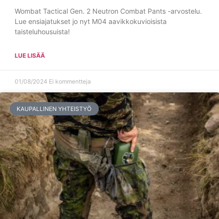
Wombat Tactical Gen. 2 Neutron Combat Pants -arvostelu.
Lue ensiajatukset jo nyt M04 aavikkokuvioisista
taisteluhousuista!
LUE LISÄÄ
01/08/2024
Ei kommentteja
KAUPALLINEN YHTEISTYÖ