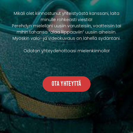
Mikäli olet kiinnostunut yhteistyöstä kanssani, laita
minulle rohkeasti viestiä!
Perehdyn mielelläni uusiin varusteisiin, vaatteisiin tai
mihin tahansa “alaa liippaaviin” uusiin aiheisiin.
Myöskin valo- ja videokuvaus on lähellä sydäntäni.
Odotan yhteydenottoasi mielenkiinnolla!
Ota Yhteyttä