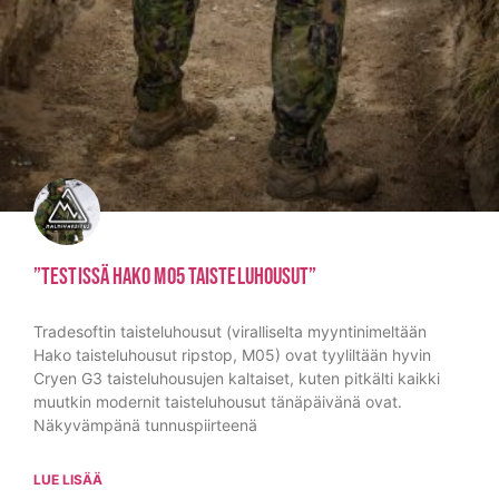
”Testissä Hako M05 Taisteluhousut”
Tradesoftin taisteluhousut (viralliselta myyntinimeltään
Hako taisteluhousut ripstop, M05) ovat tyyliltään hyvin
Cryen G3 taisteluhousujen kaltaiset, kuten pitkälti kaikki
muutkin modernit taisteluhousut tänäpäivänä ovat.
Näkyvämpänä tunnuspiirteenä
LUE LISÄÄ