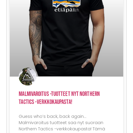
Malmivaroitus -tuotteet Nyt Northern
Tactics -verkkokaupasta!
Guess who’s back, back again…
Malmivaroitus tuotteet saa nyt suoraan
Northern Tactics -verkkokaupasta! Tämä