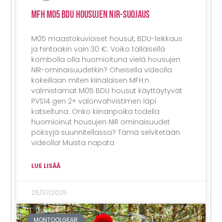
MFH M05 BDU Housujen NIR-Suojaus
M05 maastokuvioiset housut, BDU-leikkaus
ja hintaakin vain 30 €. Voiko tälläisellä
kombolla olla huomioituna vielä housujen
NIR-ominaisuudetkin? Oheisella videolla
kokeillaan miten kiinalaisen MFH:n
valmistamat M05 BDU housut käyttäytyvät
PVS14 gen 2+ valonvahvistimen läpi
katseltuna. Onko kiinanpoika todella
huomioinut housujen NIR ominaisuudet
pöksyjä suunnitellassa? Tämä selvitetään
videolla! Muista napata
LUE LISÄÄ
25/07/2025
MONTOOLGEAR