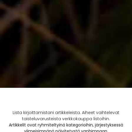
Lista kirjoittamistani artikkeleista. Aiheet vaihtelevat
taisteluvarusteista verkkokauppa listoihin.
Artikkelit ovat ryhmiteltyinä kategorioihin, järjestyksessä
viimeisimpänä päivitetystä vanhimpaan.