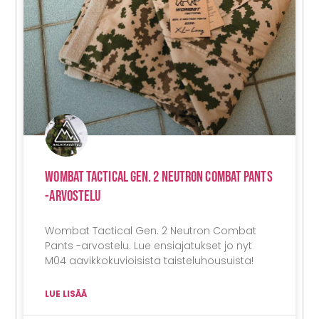
Wombat Tactical Gen. 2 Neutron Combat Pants
-arvostelu
Wombat Tactical Gen. 2 Neutron Combat
Pants -arvostelu. Lue ensiajatukset jo nyt
M04 aavikkokuvioisista taisteluhousuista!
LUE LISÄÄ