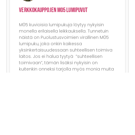
Verkkokauppojen M05 Lumipuvut
M05 kuvioisia lumipukuja löytyy nykyisin
monella erilaisella leikkauksella. Tunnetuin
näistä on Puolustusvoimien virallinen M05
lumipuku, joka onkin kaikessa
yksinkertaisuudessaan suhteellisen toimiva
laitos. Jos ei halua tyytyä ”suhteellisen
toimivaan”, tämän lisäksi nykyisin on
kuitenkin onneksi tarjolla myös monia muita
vaihtoehtoja. Tarjolla on niin kevyitä ja
pieneen tilaan pakkautuvia ”over
LUE LISÄÄ
02/02/2024
KAUPALLINEN YHTEISTYÖ