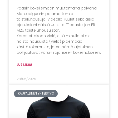
Pääsin kokeilemaan muutamana päivänä
Montoolgearin palamattomia
taisteluhousuja! Videolla kuulet sekalaisia
ajatuksiani näistä uusista ”Tiedustelijan FR
M25 taisteluhousuista”.
Korostettakoon vielä, että minulla ei ole
näistä housuista (vielä) pidempää
käyttökokemusta, joten nämä ajatukseni
pohjautuvat varsin rajalliseen kokemukseeni.
LUE LISÄÄ
28/05/2025
KAUPALLINEN YHTEISTYÖ