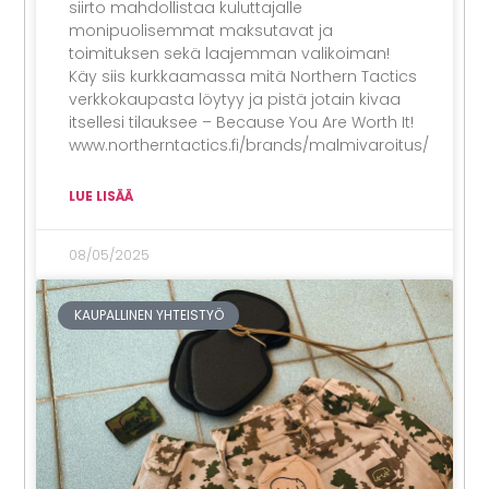
siirto mahdollistaa kuluttajalle
monipuolisemmat maksutavat ja
toimituksen sekä laajemman valikoiman!
Käy siis kurkkaamassa mitä Northern Tactics
verkkokaupasta löytyy ja pistä jotain kivaa
itsellesi tilauksee – Because You Are Worth It!
www.northerntactics.fi/brands/malmivaroitus/
LUE LISÄÄ
08/05/2025
KAUPALLINEN YHTEISTYÖ